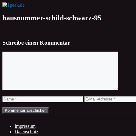
Zum
Inhalt
springen
hausnummer-schild-schwarz-95
Schreibe einen Kommentar
Kommentar
Name
E-
Mail-
Adresse
Impressum
Datenschutz