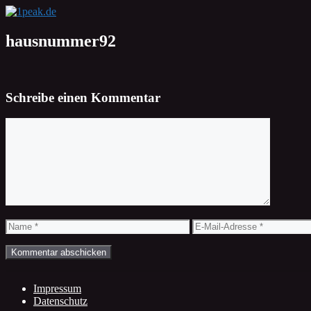
Zum
Inhalt
springen
hausnummer92
Schreibe einen Kommentar
Kommentar
Name
E-
Mail-
Adresse
Impressum
Datenschutz