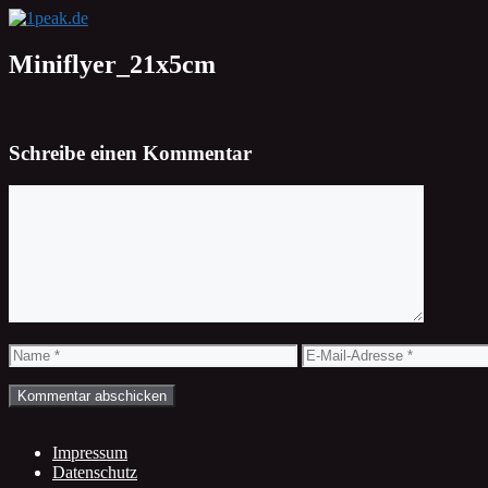
Zum
Inhalt
springen
Miniflyer_21x5cm
Schreibe einen Kommentar
Kommentar
Name
E-
Mail-
Adresse
Impressum
Datenschutz