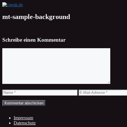
Zum
Inhalt
springen
mt-sample-background
Schreibe einen Kommentar
Kommentar
Name
E-
Mail-
Adresse
Impressum
Datenschutz