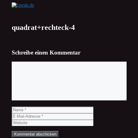
Zum
Inhalt
springen
quadrat+rechteck-4
Schreibe einen Kommentar
Kommentar
Name
E-
Mail-
Website
Adresse