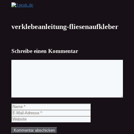
Zum
Inhalt
springen
verklebeanleitung-fliesenaufkleber
Schreibe einen Kommentar
Kommentar
Name
E-
Mail-
Website
Adresse