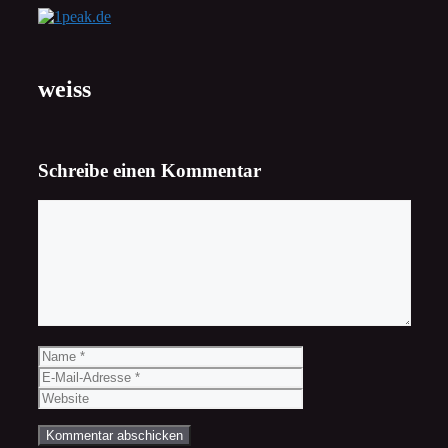
Zum
Inhalt
springen
weiss
Schreibe einen Kommentar
Kommentar
Name
E-
Mail-
Website
Adresse