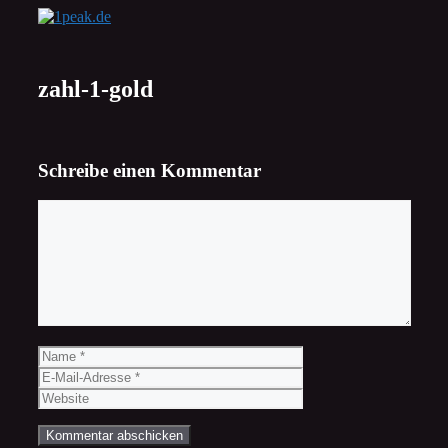
Zum
Inhalt
springen
zahl-1-gold
Schreibe einen Kommentar
Kommentar
Name
E-
Mail-
Website
Adresse