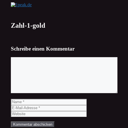
Zum
Inhalt
springen
Zahl-1-gold
Schreibe einen Kommentar
Kommentar
Name
E-
Mail-
Website
Adresse