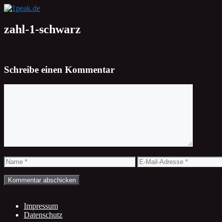
Zum
Inhalt
springen
zahl-1-schwarz
Schreibe einen Kommentar
Kommentar
Name
E-
Mail-
Adresse
Impressum
Datenschutz