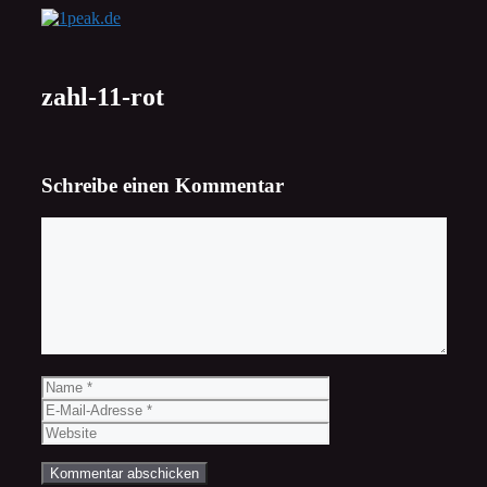
Zum
Inhalt
springen
zahl-11-rot
Schreibe einen Kommentar
Kommentar
Name
E-
Mail-
Website
Adresse