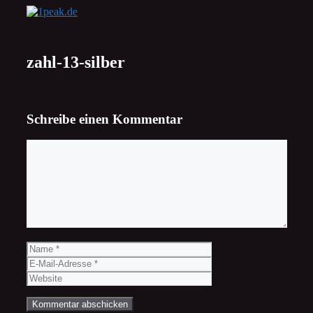
Zum
Inhalt
springen
zahl-13-silber
Schreibe einen Kommentar
Kommentar
Name
E-
Mail-
Website
Adresse