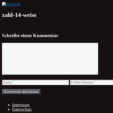
Zum
Inhalt
springen
zahl-14-weiss
Schreibe einen Kommentar
Kommentar
Name
E-
Mail-
Adresse
Impressum
Datenschutz