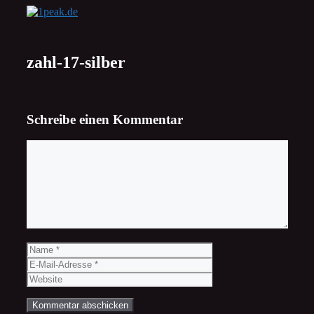
Zum
Inhalt
springen
zahl-17-silber
Schreibe einen Kommentar
Kommentar
Name
E-
Mail-
Website
Adresse