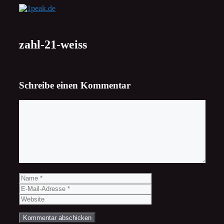
Zum
Inhalt
springen
zahl-21-weiss
Schreibe einen Kommentar
Kommentar
Name
E-
Mail-
Website
Adresse