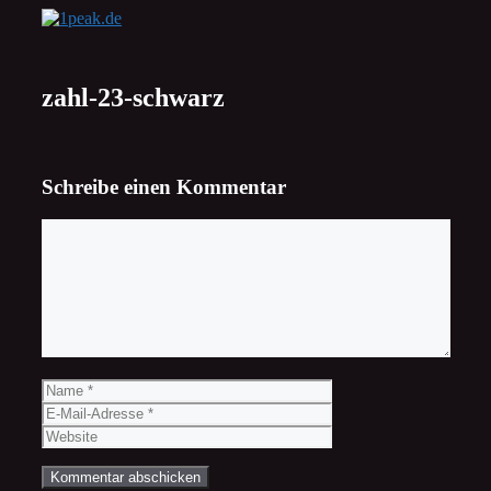
Zum
Inhalt
springen
zahl-23-schwarz
Schreibe einen Kommentar
Kommentar
Name
E-
Mail-
Website
Adresse