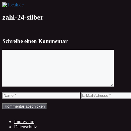
Zum
Inhalt
springen
zahl-24-silber
Schreibe einen Kommentar
Kommentar
Name
E-
Mail-
Adresse
Impressum
Datenschutz