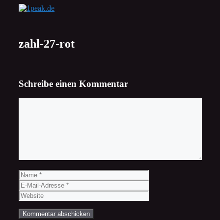
Zum
Inhalt
springen
zahl-27-rot
Schreibe einen Kommentar
Kommentar
Name
E-
Mail-
Website
Adresse