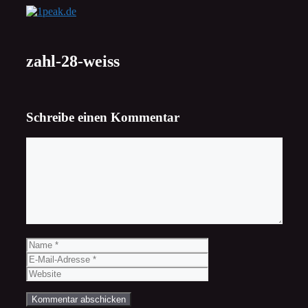
Zum
Inhalt
springen
zahl-28-weiss
Schreibe einen Kommentar
Kommentar
Name
E-
Mail-
Website
Adresse