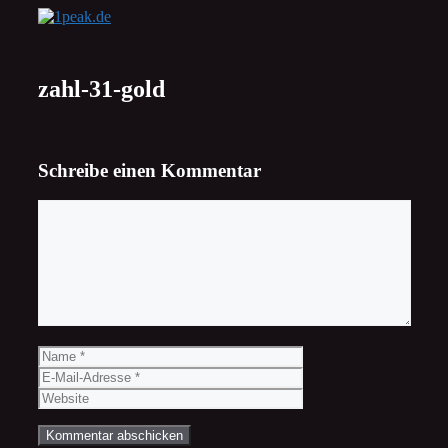
Zum
Inhalt
springen
zahl-31-gold
Schreibe einen Kommentar
Kommentar
Name
E-
Mail-
Website
Adresse