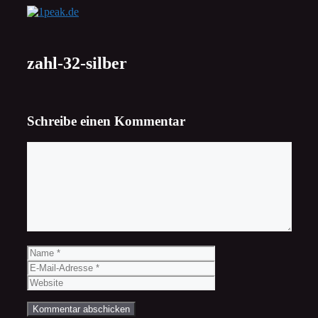
Zum
Inhalt
springen
zahl-32-silber
Schreibe einen Kommentar
Kommentar
Name
E-
Mail-
Website
Adresse