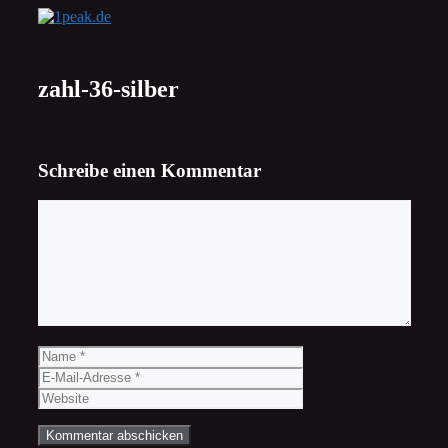
Zum
Inhalt
springen
zahl-36-silber
Schreibe einen Kommentar
Kommentar
Name
E-
Mail-
Website
Adresse