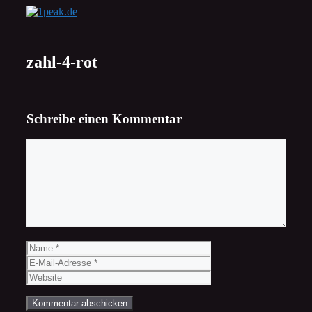
Zum
Inhalt
springen
zahl-4-rot
Schreibe einen Kommentar
Kommentar
Name
E-
Mail-
Website
Adresse