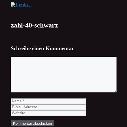
Zum
Inhalt
springen
zahl-40-schwarz
Schreibe einen Kommentar
Kommentar
Name
E-
Mail-
Website
Adresse