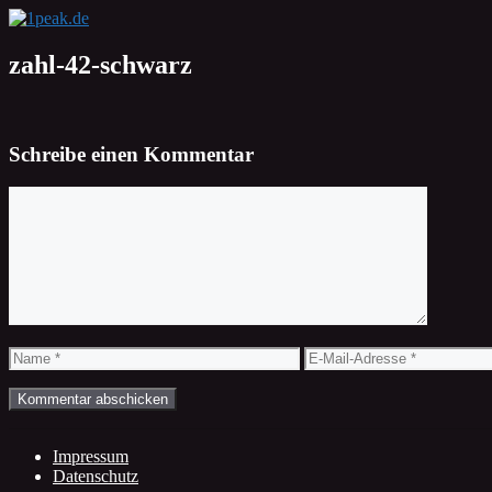
Zum
Inhalt
springen
zahl-42-schwarz
Schreibe einen Kommentar
Kommentar
Name
E-
Mail-
Adresse
Impressum
Datenschutz