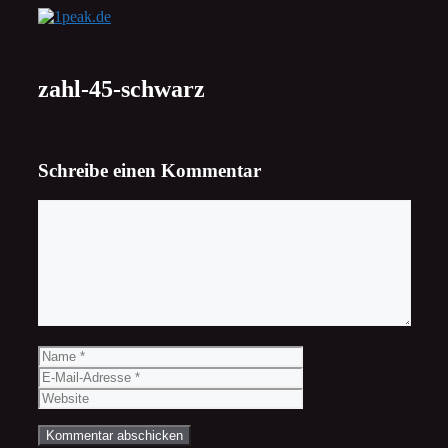
Zum
Inhalt
springen
zahl-45-schwarz
Schreibe einen Kommentar
Kommentar
Name
E-
Mail-
Website
Adresse