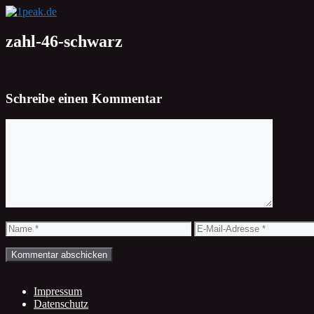
Zum
Inhalt
springen
zahl-46-schwarz
Schreibe einen Kommentar
Kommentar
Name
E-
Mail-
Adresse
Impressum
Datenschutz