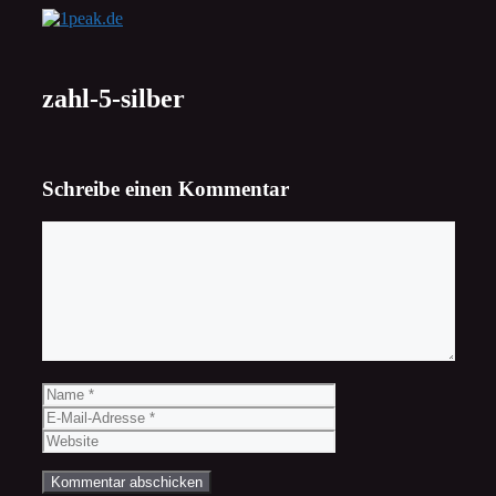
Zum
Inhalt
springen
zahl-5-silber
Schreibe einen Kommentar
Kommentar
Name
E-
Mail-
Website
Adresse