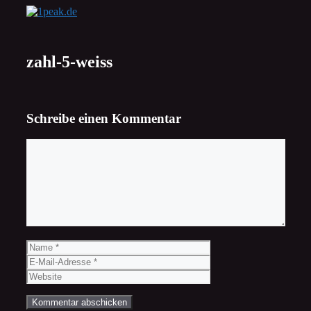
Zum
Inhalt
springen
zahl-5-weiss
Schreibe einen Kommentar
Kommentar
Name
E-
Mail-
Website
Adresse