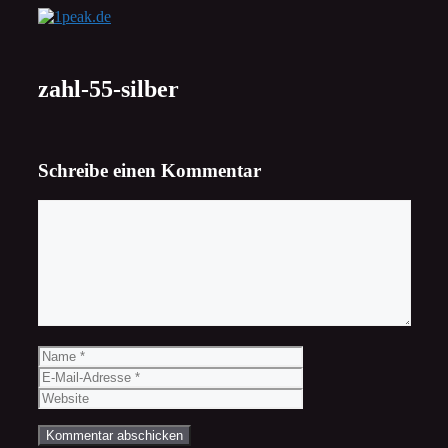
Zum
Inhalt
springen
zahl-55-silber
Schreibe einen Kommentar
Kommentar
Name
E-
Mail-
Website
Adresse