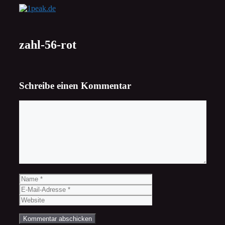
Zum
Inhalt
springen
zahl-56-rot
Schreibe einen Kommentar
Kommentar
Name
E-
Mail-
Website
Adresse