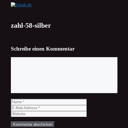
Zum
Inhalt
springen
zahl-58-silber
Schreibe einen Kommentar
Kommentar
Name
E-
Mail-
Website
Adresse