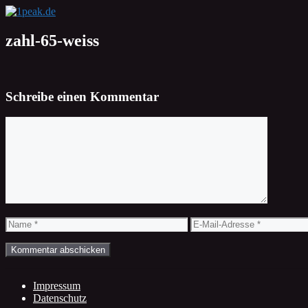
Zum
Inhalt
springen
zahl-65-weiss
Schreibe einen Kommentar
Kommentar
Name
E-
Mail-
Adresse
Impressum
Datenschutz