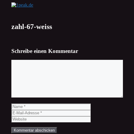
Zum
Inhalt
springen
zahl-67-weiss
Schreibe einen Kommentar
Kommentar
Name
E-
Mail-
Website
Adresse