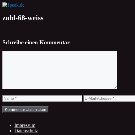
Zum
Inhalt
springen
zahl-68-weiss
Schreibe einen Kommentar
Kommentar
Name
E-
Mail-
Adresse
Impressum
Datenschutz