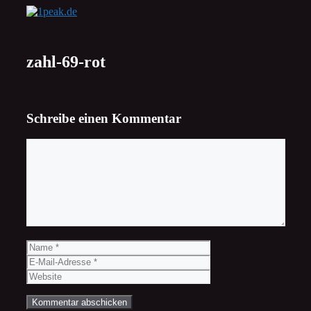
Zum
Inhalt
springen
zahl-69-rot
Schreibe einen Kommentar
Kommentar
Name
E-
Mail-
Website
Adresse