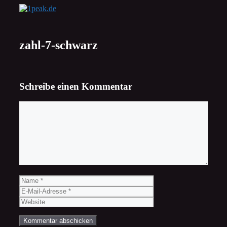
Zum
Inhalt
springen
zahl-7-schwarz
Schreibe einen Kommentar
Kommentar
Name
E-
Mail-
Website
Adresse