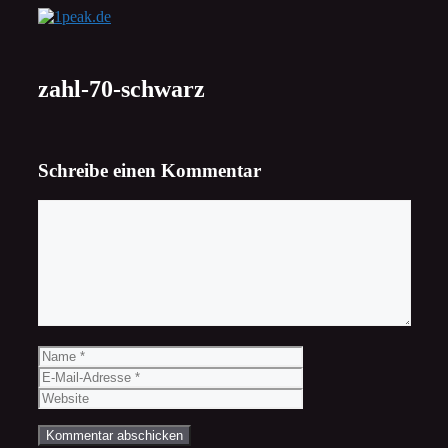
Zum
Inhalt
springen
zahl-70-schwarz
Schreibe einen Kommentar
Kommentar
Name
E-
Mail-
Website
Adresse