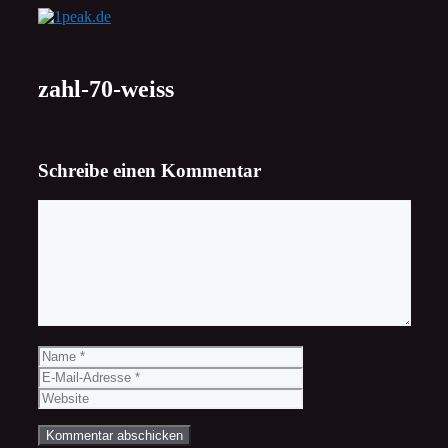
Zum
Inhalt
springen
zahl-70-weiss
Schreibe einen Kommentar
Kommentar
Name
E-
Mail-
Website
Adresse