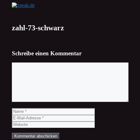
Zum
Inhalt
springen
zahl-73-schwarz
Schreibe einen Kommentar
Kommentar
Name
E-
Mail-
Website
Adresse