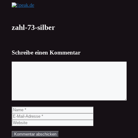
Zum
Inhalt
springen
zahl-73-silber
Schreibe einen Kommentar
Kommentar
Name
E-
Mail-
Website
Adresse