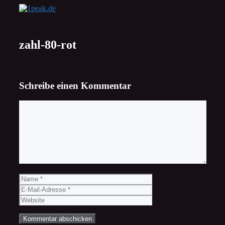
Zum
Inhalt
springen
zahl-80-rot
Schreibe einen Kommentar
Kommentar
Name
E-
Mail-
Website
Adresse