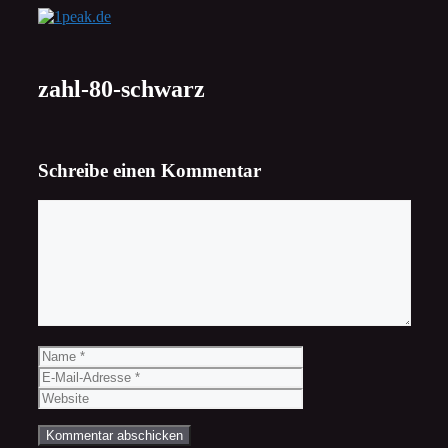
Zum
Inhalt
springen
zahl-80-schwarz
Schreibe einen Kommentar
Kommentar
Name
E-
Mail-
Website
Adresse