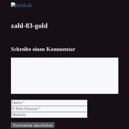
Zum
Inhalt
springen
zahl-83-gold
Schreibe einen Kommentar
Kommentar
Name
E-
Mail-
Website
Adresse