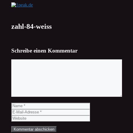
Zum
Inhalt
springen
zahl-84-weiss
Schreibe einen Kommentar
Kommentar
Name
E-
Mail-
Website
Adresse