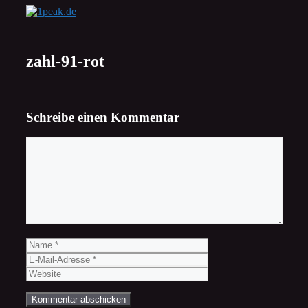
Zum
Inhalt
springen
zahl-91-rot
Schreibe einen Kommentar
Kommentar
Name
E-
Mail-
Website
Adresse