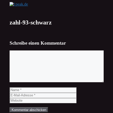
Zum
Inhalt
springen
zahl-93-schwarz
Schreibe einen Kommentar
Kommentar
Name
E-
Mail-
Website
Adresse