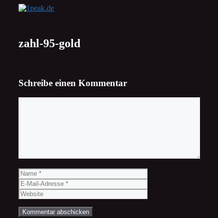
Zum
Inhalt
springen
zahl-95-gold
Schreibe einen Kommentar
Kommentar
Name
E-
Mail-
Website
Adresse