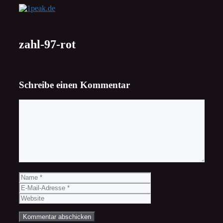
Zum
Inhalt
springen
zahl-97-rot
Schreibe einen Kommentar
Kommentar
Name
E-
Mail-
Website
Adresse