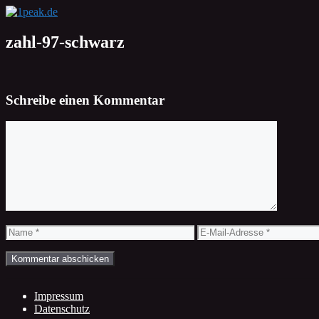
Zum
Inhalt
springen
zahl-97-schwarz
Schreibe einen Kommentar
Kommentar
Name
E-
Mail-
Adresse
Impressum
Datenschutz